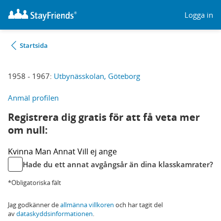
Logga in
Startsida
1958 - 1967:
Utbynässkolan, Göteborg
Anmäl profilen
Registrera dig gratis för att få veta mer
om null:
Kvinna
Man
Annat
Vill ej ange
Hade du ett annat avgångsår än dina klasskamrater?
*Obligatoriska fält
Jag godkänner de
allmänna villkoren
och har tagit del
av
dataskyddsinformationen
.