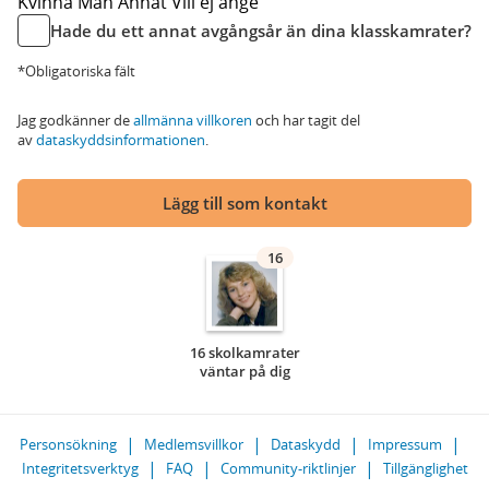
Kvinna
Man
Annat
Vill ej ange
Hade du ett annat avgångsår än dina klasskamrater?
*Obligatoriska fält
Jag godkänner de
allmänna villkoren
och har tagit del
av
dataskyddsinformationen
.
Lägg till som kontakt
16
16 skolkamrater
väntar på dig
Personsökning
Medlemsvillkor
Dataskydd
Impressum
Integritetsverktyg
FAQ
Community-riktlinjer
Tillgänglighet