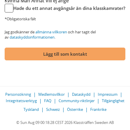
Kvinna
Man
Annat
Vill ej ange
Hade du ett annat avgångsår än dina klasskamrater?
*Obligatoriska fält
Jag godkänner de
allmänna villkoren
och har tagit del
av
dataskyddsinformationen
.
Lägg till som kontakt
Personsökning
Medlemsvillkor
Dataskydd
Impressum
Integritetsverktyg
FAQ
Community-riktlinjer
Tillgänglighet
Tyskland
Schweiz
Österrike
Frankrike
© Sun Aug 09 00:18:28 CEST 2026 Klassträffen Sweden AB