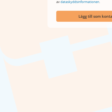
av
dataskyddsinformationen
.
Lägg till som kont