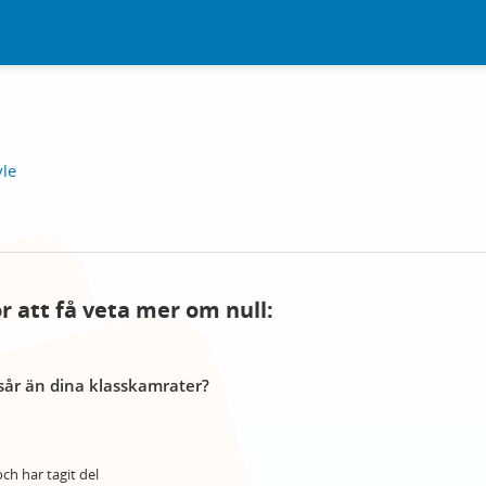
vle
ör att få veta mer om null:
år än dina klasskamrater?
ch har tagit del