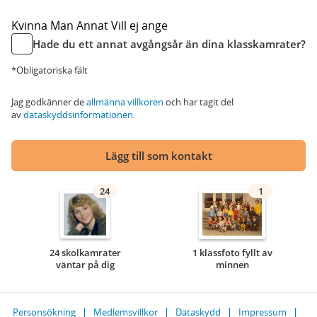
Kvinna
Man
Annat
Vill ej ange
Hade du ett annat avgångsår än dina klasskamrater?
*Obligatoriska fält
Jag godkänner de
allmänna villkoren
och har tagit del
av
dataskyddsinformationen
.
Lägg till som kontakt
24
1
24 skolkamrater
1 klassfoto fyllt av
väntar på dig
minnen
Personsökning
Medlemsvillkor
Dataskydd
Impressum