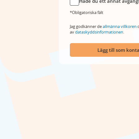
Hade du ett annat avgångs
*Obligatoriska fält
Jag godkänner de
allmänna villkoren
o
av
dataskyddsinformationen
.
Lägg till som kont