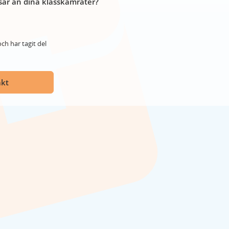
år än dina klasskamrater?
ch har tagit del
akt