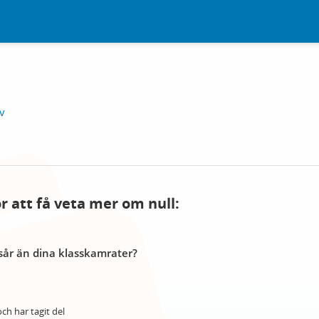
v
ör att få veta mer om null:
år än dina klasskamrater?
ch har tagit del