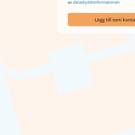
av
dataskyddsinformationen
.
Lägg till som kont