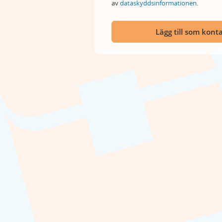
av
dataskyddsinformationen
.
Lägg till som kont