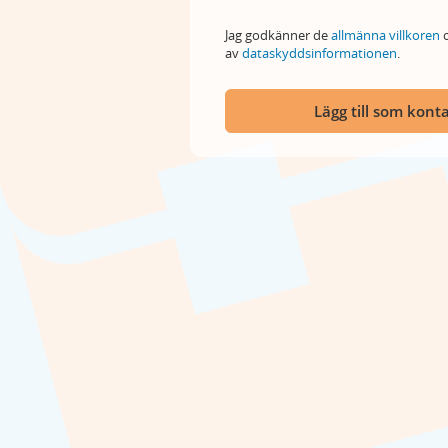
Jag godkänner de
allmänna villkoren
o
av
dataskyddsinformationen
.
Lägg till som kont