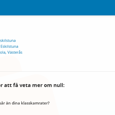
skilstuna
Eskilstuna
ola, Västerås
ör att få veta mer om null:
år än dina klasskamrater?