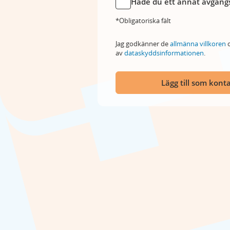
Hade du ett annat avgångs
*Obligatoriska fält
Jag godkänner de
allmänna villkoren
o
av
dataskyddsinformationen
.
Lägg till som kont