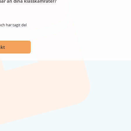
år än dina klasskamrater?
ch har tagit del
akt