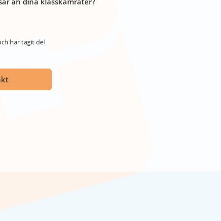
år än dina klasskamrater?
ch har tagit del
akt