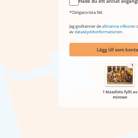
Hade du ett annat avgångs
*Obligatoriska fält
Jag godkänner de
allmänna villkoren
o
av
dataskyddsinformationen
.
Lägg till som kont
1
1 klassfoto fyllt av
minnen