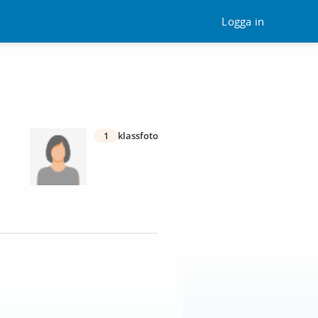
Logga in
1
klassfoto