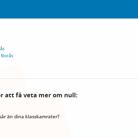
rås
 Borås
ör att få veta mer om null:
år än dina klasskamrater?