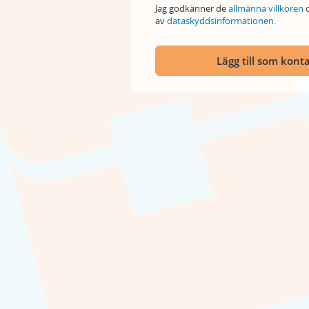
Jag godkänner de
allmänna villkoren
o
av
dataskyddsinformationen
.
Lägg till som kont