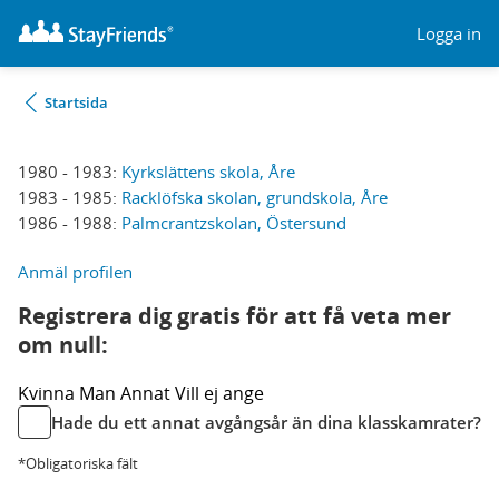
Logga in
Startsida
1980 - 1983:
Kyrkslättens skola, Åre
1983 - 1985:
Racklöfska skolan, grundskola, Åre
1986 - 1988:
Palmcrantzskolan, Östersund
Anmäl profilen
Registrera dig gratis för att få veta mer
om null:
Kvinna
Man
Annat
Vill ej ange
Hade du ett annat avgångsår än dina klasskamrater?
*Obligatoriska fält