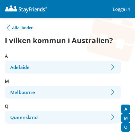
Logga in
Alla länder
I vilken kommun i Australien?
A
Adelaide
M
Melbourne
Q
A
Queensland
M
Q