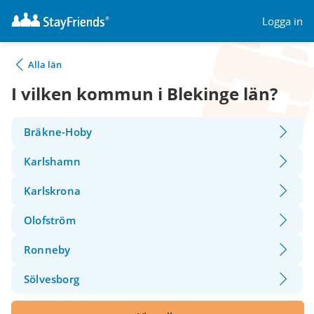
Logga in
Alla län
I vilken kommun i Blekinge län?
Bräkne-Hoby
Karlshamn
Karlskrona
Olofström
Ronneby
Sölvesborg