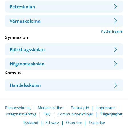
Petreskolan
Värnaskolorna
7 ytterligare
Gymnasium
Björkhagsskolan
Högtomtaskolan
Komvux
Handelsskolan
Personsökning
Medlemsvillkor
Dataskydd
Impressum
Integritetsverktyg
FAQ
Community-riktlinjer
Tillgänglighet
Tyskland
Schweiz
Österrike
Frankrike