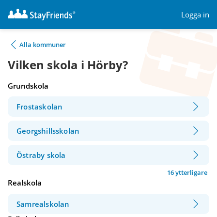
Logga in
Alla kommuner
Vilken skola i Hörby?
Grundskola
Frostaskolan
Georgshillsskolan
Östraby skola
16 ytterligare
Realskola
Samrealskolan